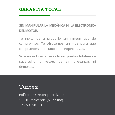
GARANTÍA TOTAL
SIN MANIPULAR LA MECÁNICA NI LA ELECTRÓNICA
DEL MOTOR.
Te invitamos a probarlo sin ningún tipo de
compromiso. Te ofrecemos un mes para que
compruebes que cumple tus expectativas.
Si terminado este período no quedas totalmente
satisfecho lo recogemos sin preguntas ni
demoras.
Turbex
Polígono O Petón, parcela 1.3
15008 - Meicende (A Coruña)
Tlf. 653 850 501